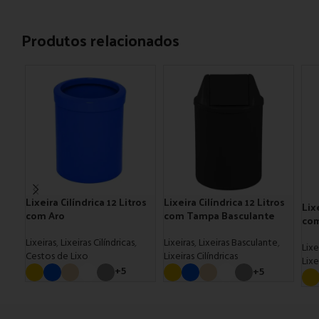
Produtos relacionados
Lixeira Cilíndrica 12 Litros
Lixeira Cilíndrica 12 Litros
Lix
com Aro
com Tampa Basculante
com
Lixeiras
,
Lixeiras Cilíndricas
,
Lixeiras
,
Lixeiras Basculante
,
Lixe
Cestos de Lixo
Lixeiras Cilíndricas
Lixe
+5
+5