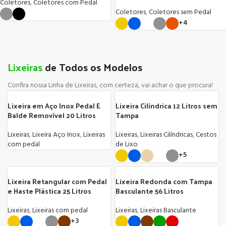
Coletores
,
Coletores com Pedal
Coletores
,
Coletores sem Pedal
+4
Lixeiras
de Todos os Modelos
Confira nossa Linha de Lixeiras, com certeza, vai achar o que procura!
Lixeira em Aço Inox Pedal E
Lixeira Cilíndrica 12 Litros sem
Balde Removível 20 Litros
Tampa
Lixeiras
,
Lixeira Aço Inox
,
Lixeiras
Lixeiras
,
Lixeiras Cilíndricas
,
Cestos
com pedal
de Lixo
+5
Lixeira Retangular com Pedal
Lixeira Redonda com Tampa
e Haste Plástica 25 Litros
Basculante 56 Litros
Lixeiras
,
Lixeiras com pedal
Lixeiras
,
Lixeiras Basculante
+3