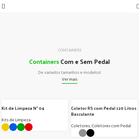
Containers
Carrinhos
Caixas
Lixeiras
Coletores
Cestos
Pallets
Coleta
Móveis
Ki
de
Lixo
Funcionais
Plásticas
Variadas
de
de
Estrados
Seletiva
plástic
d
Lixo
Lixo
L
CONTAINERS
Containers
Com e Sem Pedal
De variados tamanhos e modelos!
Ver mais
Kit de Limpeza N° 04
Coletor RS com Pedal 120 Litros
Basculante
Kits de Limpeza
Coletores
,
Coletores com Pedal