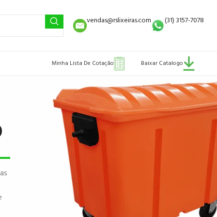
vendas@rslixeiras.com
(31) 3157-7078
Minha Lista De Cotação
Baixar Catalogo
0
 as
e