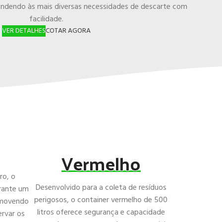
atendendo às mais diversas necessidades de descarte com
facilidade.
VER DETALHES
COTAR AGORA
Vermelho
ro, o
Desenvolvido para a coleta de resíduos
arante um
perigosos, o container vermelho de 500
romovendo
litros oferece segurança e capacidade
ervar os