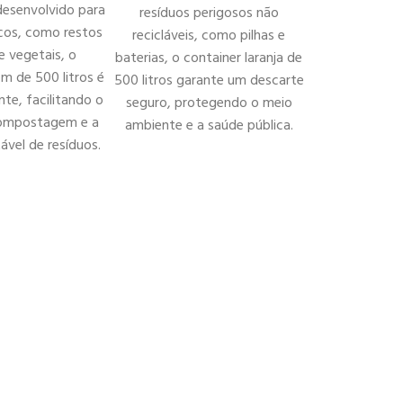
desenvolvido para
resíduos perigosos não
icos, como restos
recicláveis, como pilhas e
e vegetais, o
baterias, o container laranja de
m de 500 litros é
500 litros garante um descarte
nte, facilitando o
seguro, protegendo o meio
compostagem e a
ambiente e a saúde pública.
ável de resíduos.