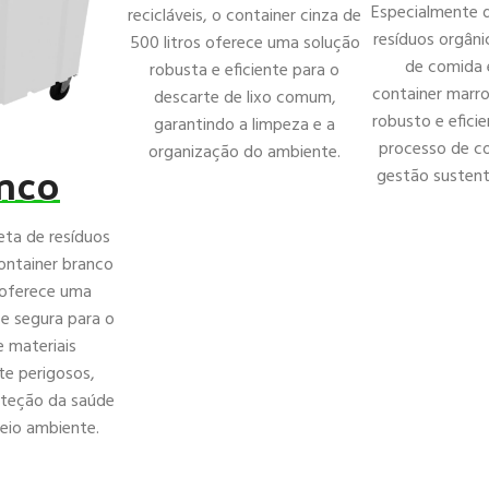
Especialmente 
recicláveis, o container cinza de
resíduos orgân
500 litros oferece uma solução
de comida 
robusta e eficiente para o
container marro
descarte de lixo comum,
robusto e eficie
garantindo a limpeza e a
processo de 
organização do ambiente.
nco
gestão sustent
eta de resíduos
ontainer branco
 oferece uma
e segura para o
 materiais
e perigosos,
oteção da saúde
eio ambiente.