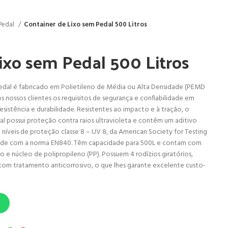
Pedal
Container de Lixo sem Pedal 500 Litros
ixo sem Pedal 500 Litros
Pedal é fabricado em Polietileno de Média ou Alta Densidade (PEMD
 nossos clientes os requisitos de segurança e confiabilidade em
resistência e durabilidade. Resistentes ao impacto e à tração, o
al possui proteção contra raios ultravioleta e contêm um aditivo
 níveis de proteção classe 8 – UV 8, da American Society for Testing
dade com a norma EN840. Têm capacidade para 500L e contam com
 núcleo de polipropileno (PP). Possuem 4 rodízios giratórios,
com tratamento anticorrosivo, o que lhes garante excelente custo-