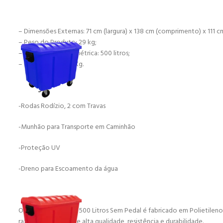
– Dimensões Externas: 71 cm (largura) x 138 cm (comprimento) x 111 cm
– Peso do Produto: 29 kg;
– Capacidade Volumétrica: 500 litros;
– Capacidade: 250 Kg.
-Rodas Rodízio, 2 com Travas
-Munhão para Transporte em Caminhão
-Proteção UV
-Dreno para Escoamento da água
O Container de Lixo 500 Litros Sem Pedal é fabricado em Polietilen
razão do material de alta qualidade, resistência e durabilidade.