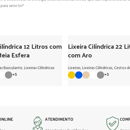
ara servi-lo!"
ilíndrica 12 Litros com
Lixeira Cilíndrica 22 L
eia Esfera
com Aro
ras Basculante
,
Lixeiras Cilíndricas
Lixeiras
,
Lixeiras Cilíndricas
,
Cestos d
+5
+5
ONLINE
ATENDIMENTO
COMP