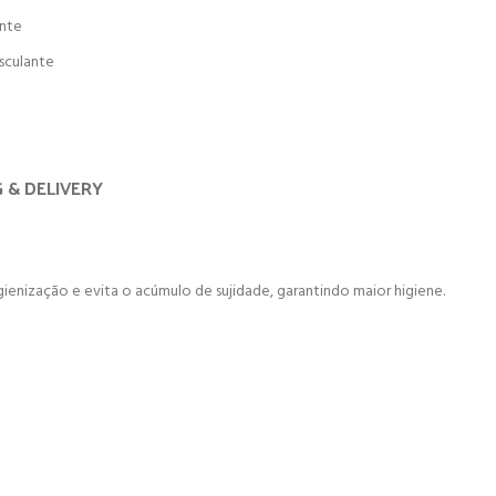
ante
sculante
G & DELIVERY
higienização e evita o acúmulo de sujidade, garantindo maior higiene.