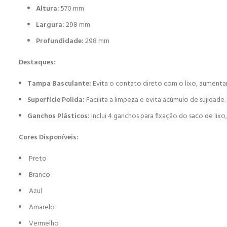
Altura:
570 mm
Largura:
298 mm
Profundidade:
298 mm
Destaques:
Tampa Basculante:
Evita o contato direto com o lixo, aumentan
Superfície Polida:
Facilita a limpeza e evita acúmulo de sujidade.
Ganchos Plásticos:
Inclui 4 ganchos para fixação do saco de lixo
Cores Disponíveis:
Preto
Branco
Azul
Amarelo
Vermelho