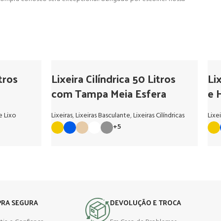
itros
Lixeira Cilíndrica 50 Litros
Li
com Tampa Meia Esfera
e 
e Lixo
Lixeiras
,
Lixeiras Basculante
,
Lixeiras Cilíndricas
Lixei
+5
RA SEGURA
DEVOLUÇÃO E TROCA