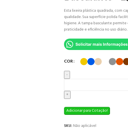
Esta lixeira plástica quadrada, com ca
qualidade. Sua superfície polida facil
higiene. A tampa basculante permite
praticidade e eficiência no uso diário.
Solicitar mais Informações
COR
Adicionar para Cotação!
SKU:
Não aplicável