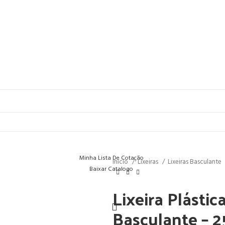
Minha Lista De Cotação
Início
Lixeiras
Lixeiras Basculante
Baixar Catalogo
Lixeira Plást
Basculante – 2