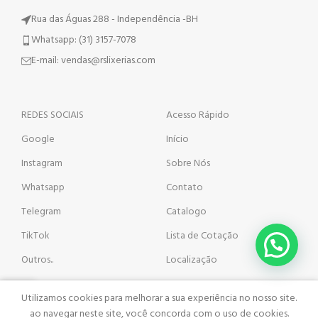
Rua das Águas 288 - Independência -BH
Whatsapp: (31) 3157-7078
E-mail: vendas@rslixerias.com
REDES SOCIAIS
Acesso Rápido
Google
Início
Instagram
Sobre Nós
Whatsapp
Contato
Telegram
Catalogo
TikTok
Lista de Cotação
Outros..
Localização
Utilizamos cookies para melhorar a sua experiência no nosso site.
ista de Cotação
atalogo
ao navegar neste site, você concorda com o uso de cookies.