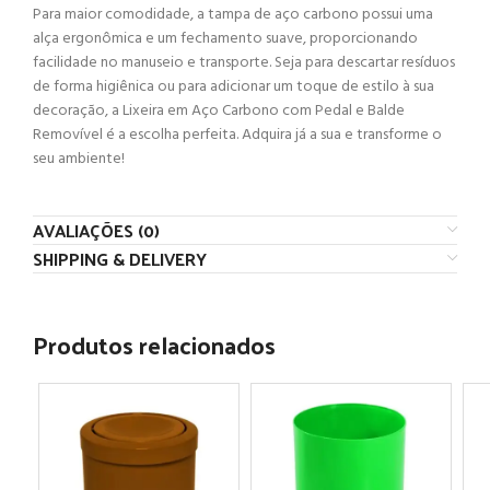
Para realizar uma cotação deste
Para maior comodidade, a tampa de aço carbono possui uma
produto:
alça ergonômica e um fechamento suave, proporcionando
facilidade no manuseio e transporte. Seja para descartar resíduos
Selecione a cor e a quantidade desejada.
de forma higiênica ou para adicionar um toque de estilo à sua
decoração, a Lixeira em Aço Carbono com Pedal e Balde
Clique em “Adicionar para Cotação”.
Removível é a escolha perfeita. Adquira já a sua e transforme o
Clique em “Ver Lista de Cotação” ou adicione mais
seu ambiente!
produtos a sua lista e depois cote todos de uma só
vez.
AVALIAÇÕES (0)
SHIPPING & DELIVERY
Ver um tutorial detalhado
Produtos relacionados