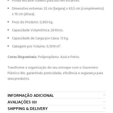
Possui encaixe traseiro para uso em estantes.
produtos a sua lista e depois cote todos de uma só
vez.
Dimensões externas: 32 cm (largura) x 43,5 cm (comprimento)
x 19 cm (altura).
Ver um tutorial detalhado
Peso do Produto: 0,963 kg.
Capacidade Volumétrica: 26 litros.
Capacidade de Carga por Caixa: 13 kg.
Cubagem por Volume: 0,1919 m³.
Cores Disponíveis:
Polipropileno: Azul e Preto.
Transforme a organização do seu estoque com o Gaveteiro
Plástico Bin, garantindo praticidade, eficiência e segurança para
seus produtos.
INFORMAÇÃO ADICIONAL
AVALIAÇÕES (0)
SHIPPING & DELIVERY