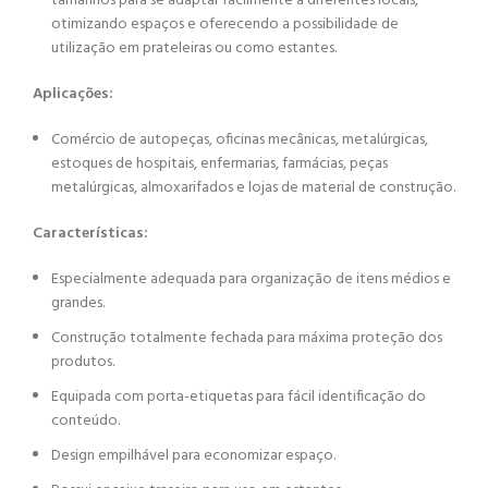
tamanhos para se adaptar facilmente a diferentes locais,
otimizando espaços e oferecendo a possibilidade de
utilização em prateleiras ou como estantes.
Aplicações:
Comércio de autopeças, oficinas mecânicas, metalúrgicas,
estoques de hospitais, enfermarias, farmácias, peças
metalúrgicas, almoxarifados e lojas de material de construção.
Características:
Especialmente adequada para organização de itens médios e
grandes.
Para realizar uma cotação deste
Construção totalmente fechada para máxima proteção dos
produto:
produtos.
Equipada com porta-etiquetas para fácil identificação do
Selecione a cor e a quantidade desejada.
conteúdo.
Clique em “Adicionar para Cotação”.
Design empilhável para economizar espaço.
Clique em “Ver Lista de Cotação” ou adicione mais