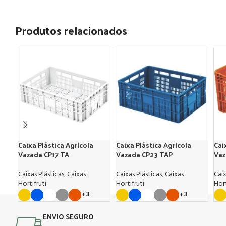
Produtos relacionados
Caixa Plástica Agrícola
Caixa Plástica Agrícola
Cai
Vazada CP17 TA
Vazada CP23 TAP
Vaz
Caixas Plásticas
,
Caixas
Caixas Plásticas
,
Caixas
Caix
Hortifruti
Hortifruti
Hort
+3
+3
ENVIO SEGURO