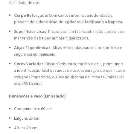
facilidade de uso:
Corpo Reforçado
: Com cantos internos arredondados,
prevenindo a deposição de sujidades e facilitando a limpeza.
Superfícies Lisas
: Proporcionam fácil sanitização após o uso,
mantendo os baldes sempre higienizados.
Alças Ergonômicas
: Alças reforçadas para maior conforto e
segurança no manuseio.
Cores Variadas
: Disponíveis em vermelho e azul, permitindo
a identificação fácil das áreas de uso, separação de químicos e
soluções limpadoras, ou uso no sistema de limpeza úmida Flat
Mop RS Lixeiras.
Dimensões e Peso (Embalado)
:
Comprimento: 60 cm
Largura: 25 cm
Para realizar uma cotação deste
Altura: 29 cm
produto: