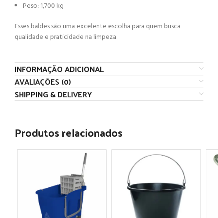
Peso: 1,700 kg
Selecione a cor e a quantidade desejada.
Esses baldes são uma excelente escolha para quem busca
Clique em “Adicionar para Cotação”.
qualidade e praticidade na limpeza.
Clique em “Ver Lista de Cotação” ou adicione mais
produtos a sua lista e depois cote todos de uma só
vez.
INFORMAÇÃO ADICIONAL
AVALIAÇÕES (0)
Ver um tutorial detalhado
SHIPPING & DELIVERY
Produtos relacionados