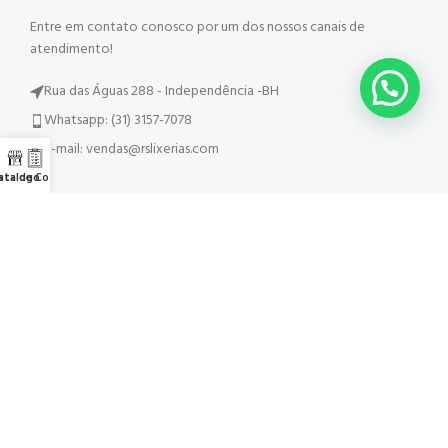
Entre em contato conosco por um dos nossos canais de
atendimento!
Rua das Águas 288 - Independência -BH
Whatsapp: (31) 3157-7078
E-mail: vendas@rslixerias.com
ista de Cotação
atalogo
REDES SOCIAIS
Acesso Rápido
Google
Início
Instagram
Sobre Nós
Whatsapp
Contato
Telegram
Catalogo
TikTok
Lista de Cotação
Outros..
Localização