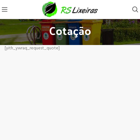
Cotação
[yith_ywraq_request_quote]