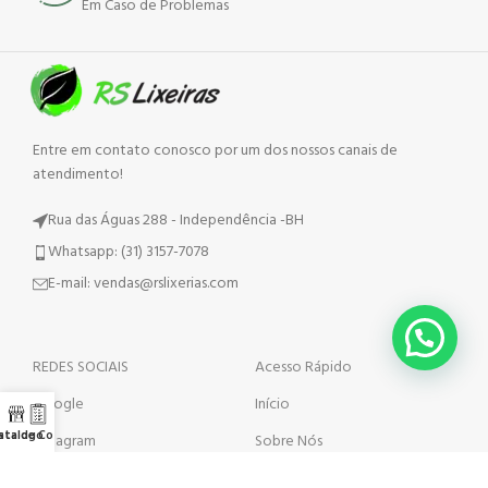
Em Caso de Problemas
Entre em contato conosco por um dos nossos canais de
atendimento!
Rua das Águas 288 - Independência -BH
Whatsapp: (31) 3157-7078
E-mail: vendas@rslixerias.com
REDES SOCIAIS
Acesso Rápido
Google
Início
ista de Cotação
atalogo
Instagram
Sobre Nós
Whatsapp
Contato